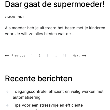
Daar gaat de supermoeder!
2 MAART 2025
Als moeder heb je uiteraard het beste met je kinderen
voor. Je wilt ze alles bieden wat de…
Berichten paginering
Previous
1
2
3
…
19
Next
Recente berichten
Toegangscontrole: efficiënt en veilig werken met
automatisering
Tips voor een stressvrije en efficiënte