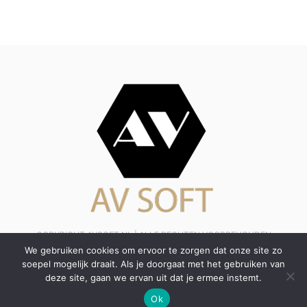
COPYRIGHT AVSOFT.NL | ALLE RECHTEN VOORBEHOUDEN
We gebruiken cookies om ervoor te zorgen dat onze site zo
soepel mogelijk draait. Als je doorgaat met het gebruiken van
B2B
Financieel
Online marketing
Zakelijk
Auto
deze site, gaan we ervan uit dat je ermee instemt.
Algemeen
Contact
Ok