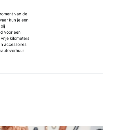
k moment van de
waar kun je een
bij
ld voor een
rije kilometers
an accessoires
erautoverhuur