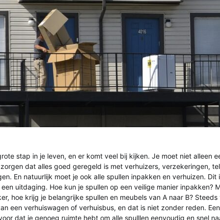
rote stap in je leven, en er komt veel bij kijken. Je moet niet alleen
zorgen dat alles goed geregeld is met verhuizers, verzekeringen, te
gen. En natuurlijk moet je ook alle spullen inpakken en verhuizen. Dit 
 een uitdaging. Hoe kun je spullen op een veilige manier inpakken? 
ker, hoe krijg je belangrijke spullen en meubels van A naar B? Steed
an een verhuiswagen of verhuisbus, en dat is niet zonder reden. Ee
 voor dat je genoeg ruimte hebt om alle spulllen eenvoudig en snel n