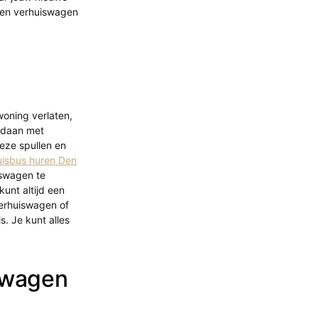
een verhuiswagen
woning verlaten,
gedaan met
deze spullen en
uisbus huren Den
iswagen te
kunt altijd een
verhuiswagen of
s. Je kunt alles
iswagen