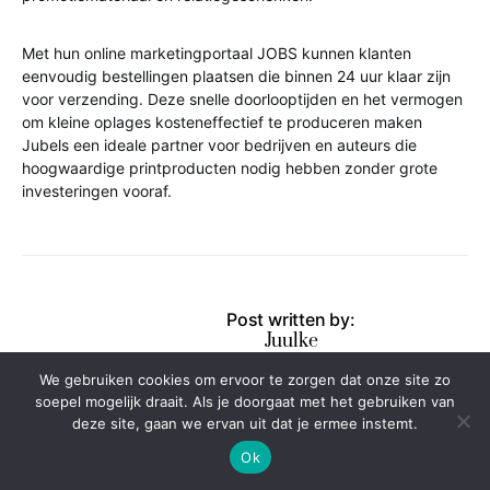
Met hun online marketingportaal JOBS kunnen klanten
eenvoudig bestellingen plaatsen die binnen 24 uur klaar zijn
voor verzending. Deze snelle doorlooptijden en het vermogen
om kleine oplages kosteneffectief te produceren maken
Jubels een ideale partner voor bedrijven en auteurs die
hoogwaardige printproducten nodig hebben zonder grote
investeringen vooraf.
Post written by:
Juulke
We gebruiken cookies om ervoor te zorgen dat onze site zo
soepel mogelijk draait. Als je doorgaat met het gebruiken van
PREVIOUS ARTICLE
deze site, gaan we ervan uit dat je ermee instemt.
Ok