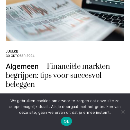
JUULKE
30 OKTOBER 2024
Financiële markten
Algemeen
begrijpen: tips voor succesvol
beleggen
We gebruiken cookies om ervoor te zorgen dat onze site zo
soepel mogelijk draait. Als je doorgaat met het gebruiken van
NEXT ARTICLE
deze site, gaan we ervan uit dat je ermee instemt.
Ok