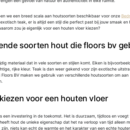
rengen een gevoel van natuur en authenticiteit in elke ruimte.
bben we een breed scala aan houtsoorten beschikbaar voor onze
Bedr
 exotisch teak, er is altijd een stijl die perfect past bij jouw smaak e
waarom zou je eigenlijk voor een houten vloer kiezen?
lende soorten hout die floors bv ge
jdig materiaal dat in vele soorten en stijlen komt. Eiken is bijvoorbe
htige, rijke kleur. Teak is dan weer gekend voor zijn exotische uitstr
j Floors BV maken we gebruik van verschillende houtsoorten om aan 
n.
iezen voor een houten vloer
is een investering in de toekomst. Het is duurzaam, tijdloos en voegt
eeft hout de unieke eigenschap dat het na verloop van tijd alleen 
jk zijn, niets kan echt de warmte en het karakter van een echte houte