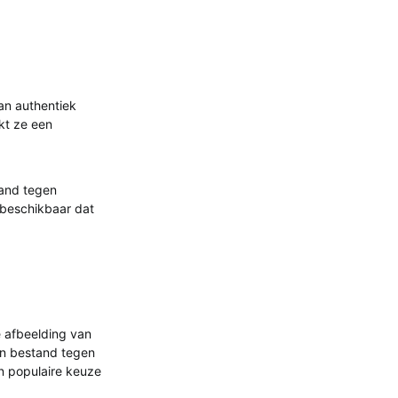
van authentiek
kt ze een
tand tegen
 beschikbaar dat
 afbeelding van
en bestand tegen
en populaire keuze