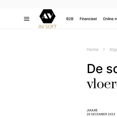
B2B
Financieel
Online 
Home
Alg
De s
vloe
JUULKE
26 DECEMBER 2023