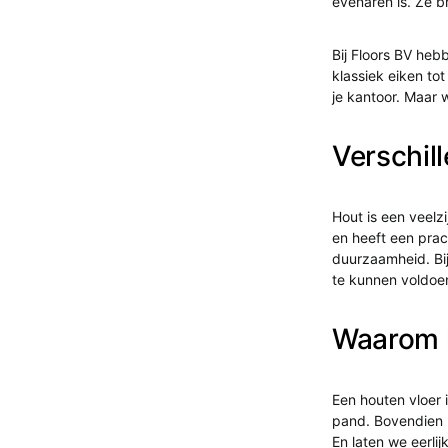
evenaren is. Ze b
Bij Floors BV he
klassiek eiken tot
je kantoor. Maar 
Verschil
Hout is een veelzi
en heeft een prac
duurzaamheid. Bi
te kunnen voldoe
Waarom k
Een houten vloer 
pand. Bovendien h
En laten we eerli