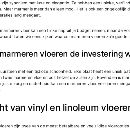
zijn synoniem met luxe en elegantie. Ze hebben een unieke, verfijnde
is. Maar marmer is meer dan alleen mooi. Het is ook een ongelooflijk
eraties lang meegaat.
 marmeren vloer kan een flinke hap uit je budget nemen, maar de voo
waard. Laten we eens kijken waarom marmeren vloeren zo’n goede in
armeren vloeren de investering w
uursteen met een tijdloze schoonheid. Elke plaat heeft een uniek pa
 twee marmeren vloeren ooit hetzelfde zullen zijn. Bovendien is mar
 juiste zorg en onderhoud kan een marmeren vloer vele jaren meega
.
ht van vinyl en linoleum vloere
 vloeren zijn twee van de meest betaalbare en veelzijdige vloeroptie