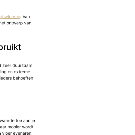
ijfsvloeren
. Van
n het ontwerp van
bruikt
eld zeer duurzaam
aling en extreme
ieders behoeften
 waarde toe aan je
maar mooier wordt.
n vloer evenaren.