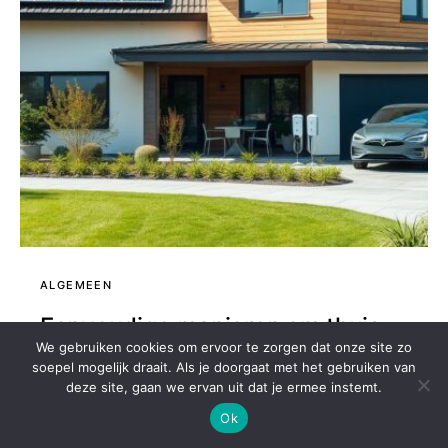
ALGEMEEN
Eenvoudige manieren om thuis
We gebruiken cookies om ervoor te zorgen dat onze site zo
energie te besparen en
soepel mogelijk draait. Als je doorgaat met het gebruiken van
deze site, gaan we ervan uit dat je ermee instemt.
verduurzamen
Ok
JUULKE
26 FEBRUARI 2025